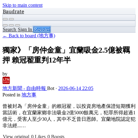
Skip to main content
Baudrate
Search
Sign In
Register
← Back to board (地方事)
獨家》「房仲金童」宜蘭吸金2.5億被羈
押 賴冠翟重判12年半
by
地方新聞 - 自由時報
Bot
·
2026-06-14 22:05
Posted in
地方事
曾被封為「房仲金童」的賴冠翟，以投資房地產保證短期獲利
當話術，在宜蘭家鄉非法吸金2億5000餘萬元，犯罪所得超過1
億元，受害人至少30人，其中不乏昔日恩師。宜蘭地院認定犯
非法經...…
View original
0 Likes
0 Boosts