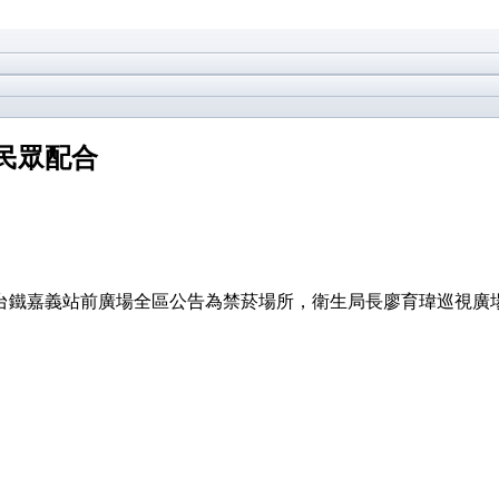
民眾配合
將台鐵嘉義站前廣場全區公告為禁菸場所，衛生局長廖育瑋巡視廣