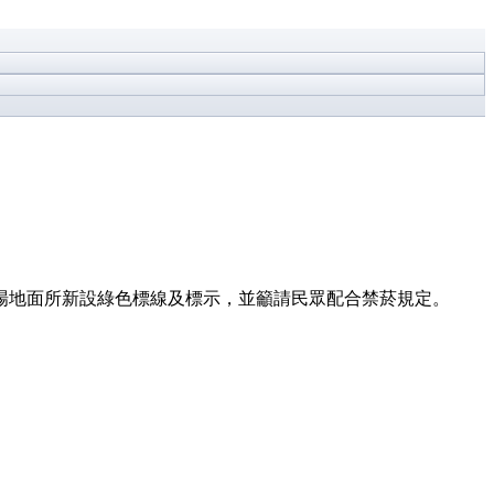
場地面所新設綠色標線及標示，並籲請民眾配合禁菸規定。