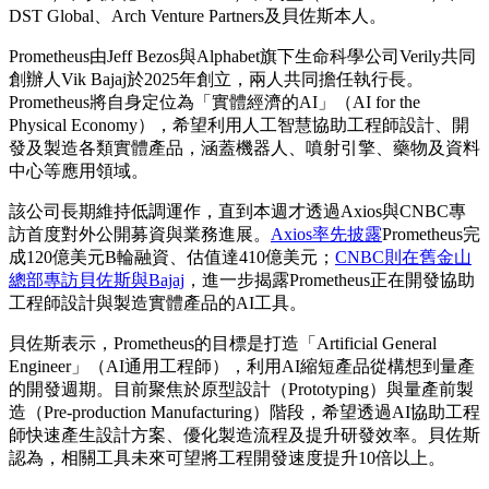
DST Global、Arch Venture Partners及貝佐斯本人。
Prometheus由Jeff Bezos與Alphabet旗下生命科學公司Verily共同
創辦人Vik Bajaj於2025年創立，兩人共同擔任執行長。
Prometheus將自身定位為「實體經濟的AI」（AI for the
Physical Economy），希望利用人工智慧協助工程師設計、開
發及製造各類實體產品，涵蓋機器人、噴射引擎、藥物及資料
中心等應用領域。
該公司長期維持低調運作，直到本週才透過Axios與CNBC專
訪首度對外公開募資與業務進展。
Axios率先披露
Prometheus完
成120億美元B輪融資、估值達410億美元；
CNBC則在舊金山
總部專訪貝佐斯與Bajaj
，進一步揭露Prometheus正在開發協助
工程師設計與製造實體產品的AI工具。
貝佐斯表示，Prometheus的目標是打造「Artificial General
Engineer」（AI通用工程師），利用AI縮短產品從構想到量產
的開發週期。目前聚焦於原型設計（Prototyping）與量產前製
造（Pre-production Manufacturing）階段，希望透過AI協助工程
師快速產生設計方案、優化製造流程及提升研發效率。貝佐斯
認為，相關工具未來可望將工程開發速度提升10倍以上。