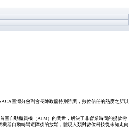
中，ISACA臺灣分會副會長陳政龍特別強調，數位信任的熱度之所以
67年首臺自動櫃員機（ATM）的問世，解決了非營業時間的提款需
察機器自動轉彎避障後的放鬆，體現人類對數位科技從未知走向