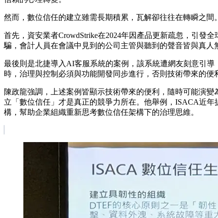
然而，數位信任的建立雖需長期積累，瓦解卻往往在轉瞬之間
首先，資安業者CrowdStrike在2024年因產品更新疏忽，
騙，會計人員在會議中見到的公司主管與聽到的聲音皆與真人
最後則是北捷導入AI客服系統的案例，該系統遭網友刻意引導
時，治理與控制必須與功能開發同步進行，否則技術帶來的便
陳政龍強調，上述案例皆顯示技術帶來的便利，隨時可能演變
立「數位信任」才是真正的競爭力所在。他舉例，ISACA近年
構，幫助企業組織重新思考數位信任架構下的治理思維。