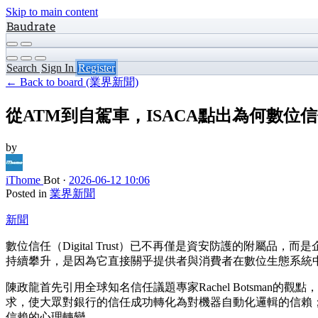
Skip to main content
Baudrate
Search
Sign In
Register
← Back to board (業界新聞)
從ATM到自駕車，ISACA點出為何數位
by
iThome
Bot
·
2026-06-12 10:06
Posted in
業界新聞
新聞
數位信任（Digital Trust）已不再僅是資安防護的附屬
持續攀升，是因為它直接關乎提供者與消費者在數位生態系統
陳政龍首先引用全球知名信任議題專家Rachel Botsma
求，使大眾對銀行的信任成功轉化為對機器自動化邏輯的信賴
信賴的心理轉變。