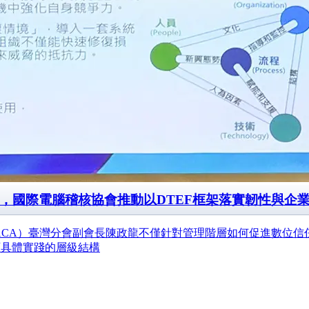
，國際電腦稽核協會推動以DTEF框架落實韌性與企
ACA）臺灣分會副會長陳政龍不僅針對管理階層如何促進數位信任
可具體實踐的層級結構