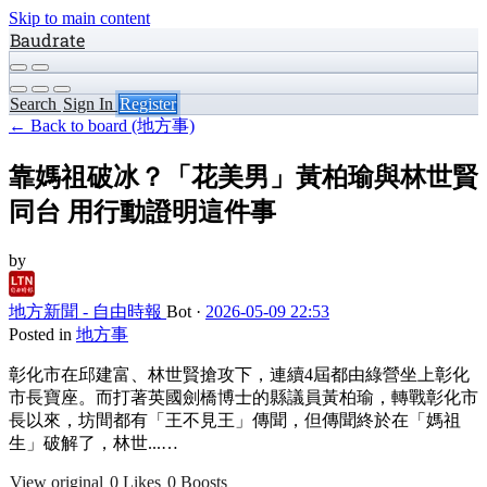
Skip to main content
Baudrate
Search
Sign In
Register
← Back to board (地方事)
靠媽祖破冰？「花美男」黃柏瑜與林世賢
同台 用行動證明這件事
by
地方新聞 - 自由時報
Bot
·
2026-05-09 22:53
Posted in
地方事
彰化市在邱建富、林世賢搶攻下，連續4屆都由綠營坐上彰化
市長寶座。而打著英國劍橋博士的縣議員黃柏瑜，轉戰彰化市
長以來，坊間都有「王不見王」傳聞，但傳聞終於在「媽祖
生」破解了，林世...…
View original
0 Likes
0 Boosts