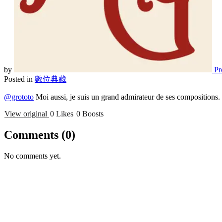
by
Pr
Posted in
數位典藏
@grototo
Moi aussi, je suis un grand admirateur de ses compositions.
View original
0 Likes
0 Boosts
Comments
(0)
No comments yet.