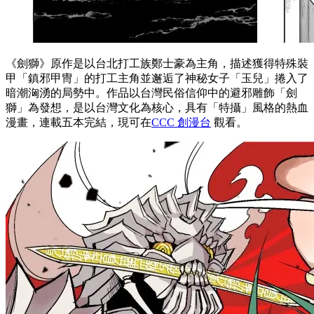
《劍獅》原作是以台北打工族鄭士豪為主角，描述獲得特殊裝
甲「鎮邪甲冑」的打工主角並邂逅了神秘女子「玉兒」捲入了
暗潮洶湧的局勢中。作品以台灣民俗信仰中的避邪雕飾「劍
獅」為發想，是以台灣文化為核心，具有「特攝」風格的熱血
漫畫，連載五本完結，現可在
CCC 創漫台
觀看。