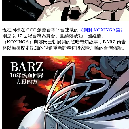
現在同樣在 CCC 創漫台等平台連載的
《劍獅 KOXINGA篇》
則是以 17 世紀台灣為舞台、圍繞鄭成功「國姓爺」
（KOXINGA）與鄭氏王朝展開的黑暗奇幻故事，BARZ 預告
將以顛覆歷史認知的視角重新詮釋這段家喻戶曉的台灣傳說。