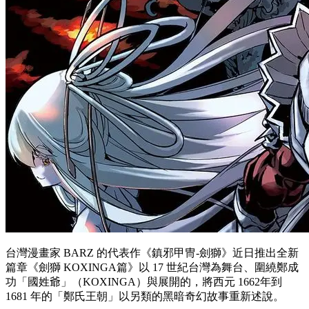
台灣漫畫家 BARZ 的代表作《鎮邪甲冑-劍獅》近日推出全新
篇章《劍獅 KOXINGA篇》以 17 世紀台灣為舞台、圍繞鄭成
功「國姓爺」（KOXINGA）與展開的，將西元 1662年到
1681 年的「鄭氏王朝」以另類的黑暗奇幻故事重新述說。