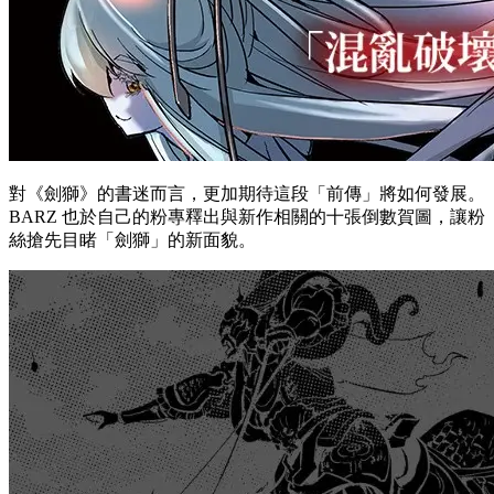
對《劍獅》的書迷而言，更加期待這段「前傳」將如何發展。
BARZ 也於自己的粉專釋出與新作相關的十張倒數賀圖，讓粉
絲搶先目睹「劍獅」的新面貌。