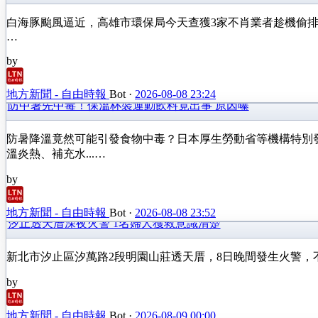
白海豚颱風逼近，高雄市環保局今天查獲3家不肖業者趁機偷排，
…
by
地方新聞 - 自由時報
Bot
·
2026-08-08 23:24
防中暑先中毒！保溫杯裝運動飲料竟出事 原因曝
防暑降溫竟然可能引發食物中毒？日本厚生勞動省等機構特別
溫炎熱、補充水...…
by
地方新聞 - 自由時報
Bot
·
2026-08-08 23:52
汐止透天厝深夜火警 1名婦人獲救意識清楚
新北市汐止區汐萬路2段明園山莊透天厝，8日晚間發生火警，不
by
地方新聞 - 自由時報
Bot
·
2026-08-09 00:00