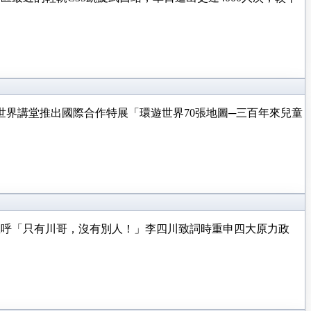
世界講堂推出國際合作特展「環遊世界70張地圖─三百年來兒童
直呼「只有川哥，沒有別人！」李四川致詞時重申四大原力政