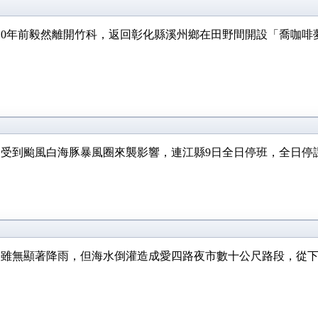
10年前毅然離開竹科，返回彰化縣溪州鄉在田野間開設「喬咖啡
受到颱風白海豚暴風圈來襲影響，連江縣9日全日停班，全日停課，
間雖無顯著降雨，但海水倒灌造成愛四路夜市數十公尺路段，從下