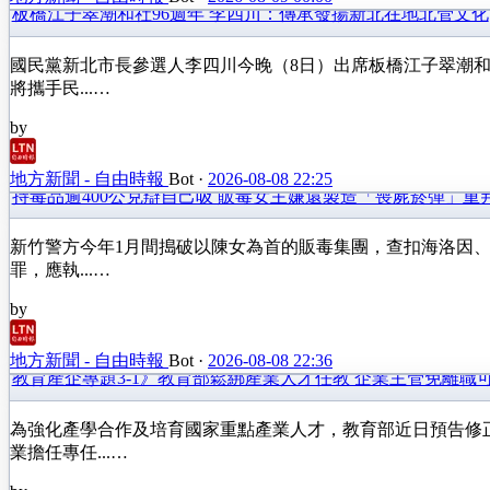
板橋江子翠潮和社96週年 李四川：傳承發揚新北在地北管文化
國民黨新北市長參選人李四川今晚（8日）出席板橋江子翠潮
將攜手民...…
by
地方新聞 - 自由時報
Bot
·
2026-08-08 22:25
持毒品逾400公克辯自己吸 販毒女主嫌還製造「喪屍菸彈」重判
新竹警方今年1月間搗破以陳女為首的販毒集團，查扣海洛因、
罪，應執...…
by
地方新聞 - 自由時報
Bot
·
2026-08-08 22:36
教育產企專題3-1》教育部鬆綁產業人才任教 企業主管免離職
為強化產學合作及培育國家重點產業人才，教育部近日預告修
業擔任專任...…