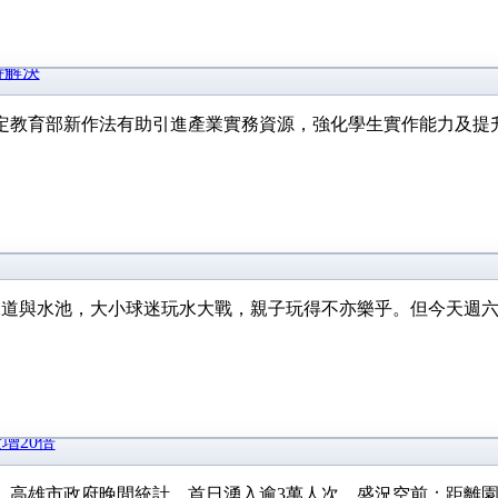
待解決
定教育部新作法有助引進產業實務資源，強化學生實作能力及提
水道與水池，大小球迷玩水大戰，親子玩得不亦樂乎。但今天週六
增20倍
高雄市政府晚間統計，首日湧入逾3萬人次、盛況空前；距離園區最