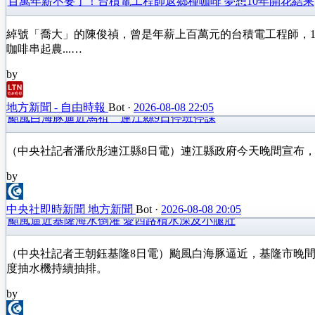
百萬年薪不要了！台積電工程師返鄉種咖啡 夢想10年開花結果
綽號「喬大」的陳俊禎，曾是年薪上百萬元的台積電工程師，
咖啡串起農...…
by
地方新聞 - 自由時報
Bot
·
2026-08-08 22:05
颱風白海豚逼近馬祖 連江縣9日停班停課
（中央社記者潘欣彤連江縣8日電）連江縣政府今天晚間宣布，
by
中央社即時新聞 地方新聞
Bot
·
2026-08-08 20:05
颱風逼近基隆海水倒灌 愛四路積水深及小腿肚
（中央社記者王朝鈺基隆8日電）颱風白海豚逼近，基隆市晚
度抽水機持續抽排。
by