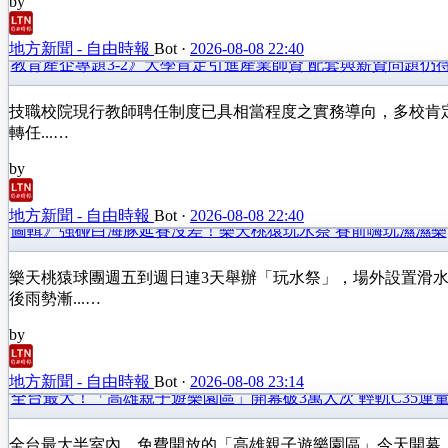
by
地方新聞 - 自由時報
Bot
·
2026-08-08 22:40
教育產企專題3-2》大學肯定引進產業師資 配套與薪資問題仍
技職校院現行教師聘任制度已具相當程度之實務導向，多校肯
轉任...…
by
地方新聞 - 自由時報
Bot
·
2026-08-08 22:40
圖輯》強碰白海豚延賽沒差！樂天桃猿玩水祭 賽前嗨玩濕濕樂
樂天桃猿球團週五到週日連3天舉辦「玩水祭」，場外設置滑
後雨勢漸...…
by
地方新聞 - 自由時報
Bot
·
2026-08-08 23:14
全台最大！「高雄親子遊樂園區」開幕破3萬人次 輕軌C35運量
全台最大半室內、免費開放的「高雄親子遊樂園區」今天開幕。