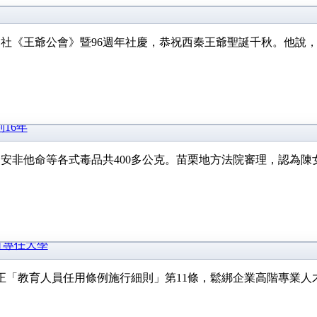
和社《王爺公會》暨96週年社慶，恭祝西秦王爺聖誕千秋。他說
16年
安非他命等各式毒品共400多公克。苗栗地方法院審理，認為
可專任大學
正「教育人員任用條例施行細則」第11條，鬆綁企業高階專業人