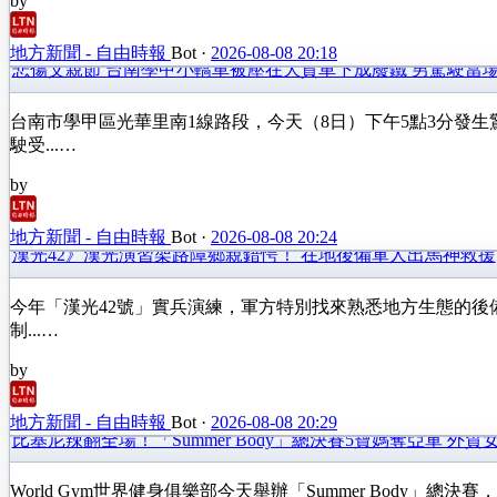
by
地方新聞 - 自由時報
Bot
·
2026-08-08 20:18
悲傷父親節 台南學甲小轎車被壓在大貨車下成廢鐵 男駕駛當
台南市學甲區光華里南1線路段，今天（8日）下午5點3分發
駛受...…
by
地方新聞 - 自由時報
Bot
·
2026-08-08 20:24
漢光42》漢光演習架路障鄉親錯愕！ 在地後備軍人出馬神救援
今年「漢光42號」實兵演練，軍方特別找來熟悉地方生態的後
制...…
by
地方新聞 - 自由時報
Bot
·
2026-08-08 20:29
比基尼辣翻全場！「Summer Body」總決賽5寶媽奪亞軍 外
World Gym世界健身俱樂部今天舉辦「Summer Body」