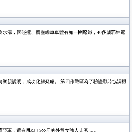
側水溝，因碰撞、擠壓轎車車體有如一團廢鐵，40多歲郭姓駕
鄉親說明，成功化解疑慮。 ​第四作戰區為了驗證戰時協調機
獎亞軍，還有甩肉 15公斤的外貿女強人走秀...…