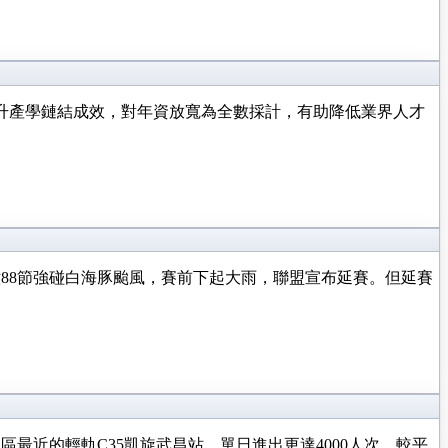
升產學鏈結成效，對年資放寬為全數採計，有助降低業界人才
88節強碰白海豚颱風，賽前下起大雨，聯盟宣布延賽。但延賽
近的輕軌C35凱旋武昌站，單日進出更達4000人次，較平