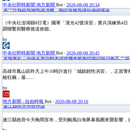
中央社即時新聞 地方新聞
Bot
·
2026-08-08 20:34
第一作戰區戰傷救護演練 驗證各級救護站協調後送
（中央社澎湖縣8日電）國軍「漢光42號演習」實兵演練第4
調聯繫與醫療後送效能。
by
中央社即時新聞 地方新聞
Bot
·
2026-08-08 20:45
警報響起！高雄女無照騎未掛牌機車硬闖拒檢恐噴10萬元 一
高雄市鳳山區昨天上午10時許進行「城鎮韌性演習」，正當
檢狂飆，最...…
by
地方新聞 - 自由時報
Bot
·
2026-08-08 20:16
連江縣明天停班停課
連江縣政府今天晚間宣布，受到颱風白海豚暴風圈來襲影響，