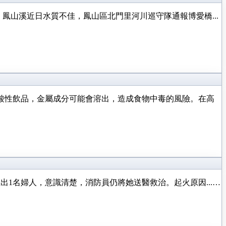
鳳山溪近日水質不佳，鳳山區北門里河川巡守隊通報博愛橋...
酸性飲品，金屬成分可能會溶出，造成食物中毒的風險。在高
出1名婦人，意識清楚，消防員仍將她送醫救治。起火原因...…