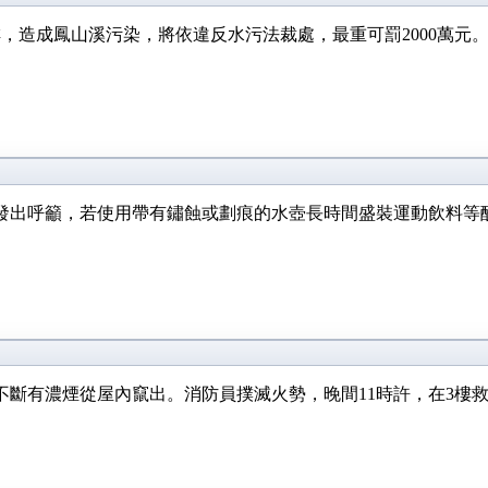
造成鳳山溪污染，將依違反水污法裁處，最重可罰2000萬元。 
發出呼籲，若使用帶有鏽蝕或劃痕的水壺長時間盛裝運動飲料等
斷有濃煙從屋內竄出。消防員撲滅火勢，晚間11時許，在3樓救