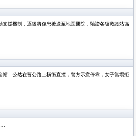
衛勤支援機制，逐級將傷患後送至地區醫院，驗證各級救護站協
全帽，公然在曹公路上橫衝直撞，警方示意停靠，女子當場拒
。…