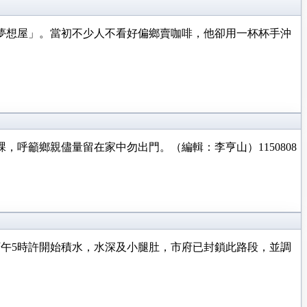
夢想屋」。當初不少人不看好偏鄉賣咖啡，他卻用一杯杯手沖
呼籲鄉親儘量留在家中勿出門。（編輯：李亨山）1150808
午5時許開始積水，水深及小腿肚，市府已封鎖此路段，並調