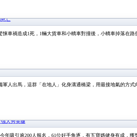
場死亡
生驚悚車禍造成1死，1輛大貨車和小轎車對撞後，小轎車掉落在路
備軍人出馬，這群「在地人」化身溝通橋梁，用最接地氣的方式向
貿女強人秀美腿
總決賽，今年吸引逾200人報名，61位好手角逐，有五寶媽健身有成，獲